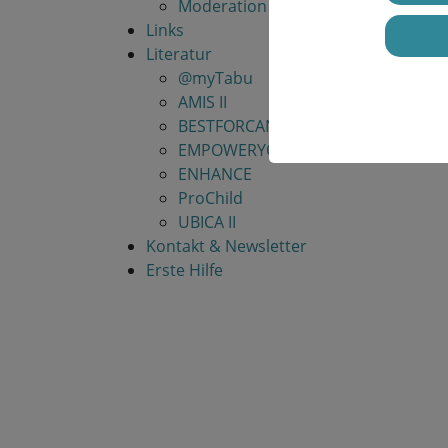
Moderation
Links
Literatur
@myTabu
AMIS II
BESTFORCAN
EMPOWERYOU
ENHANCE
ProChild
UBICA II
Kontakt & Newsletter
Erste Hilfe