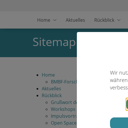
Home
Aktuelles
Rückblick
Sitemap
Wir nut
Home
während
BMBF-Forschungsverbünde
verbess
Aktuelles
Rückblick
Grußwort der Ministerin
Workshops
Impulsvorträge
Open Space